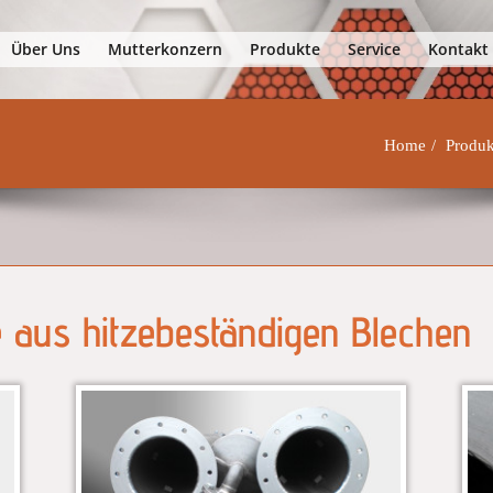
efisch
Über Uns
Mutterkonzern
Produkte
Service
Kontakt
Home
Produk
e aus hitzebeständigen Blechen