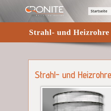
Skip
Cronite Kl
to
Startseite
content
Strahl- und Heizrohre
Strahl- und Heizrohr