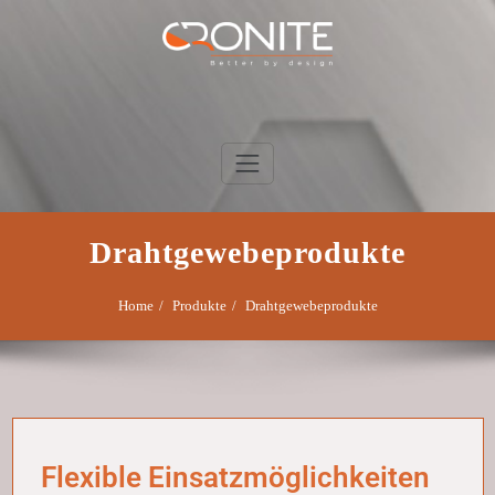
Skip
to
content
Cronite Klefisch
Drahtgewebeprodukte
Home
Produkte
Drahtgewebeprodukte
Flexible Einsatzmöglichkeiten